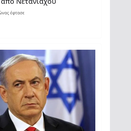
ς απο Νετανιάχου
ιώνας έφτασε