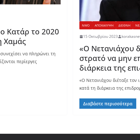
NWO
ΑΠΟΚΑΛΥΨΗ
ΔΙΕΘΝΗ
ΝΕ
ο Κατάρ το 2020
15 Οκτωβρίου 2023
korakasn
η Χαμάς
«Ο Νετανιάχου δ
 συνεχίσει να πληρώνει τη
στρατό να μην επ
ζονται περίεργες
διάρκεια της επ
«Ο Νετανιάχου διέταξε τον 
κατά τη διάρκεια της επιδρ
Διαβάστε περισσότερα