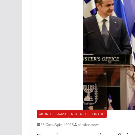
ΔΙΕΘΝΗ
ΕΛΛΑΔΑ
ΝΕΑ ΤΑΞΗ
ΠΟΛΙΤΙΚΗ
23 Οκτωβρίου 2023
korakasnews