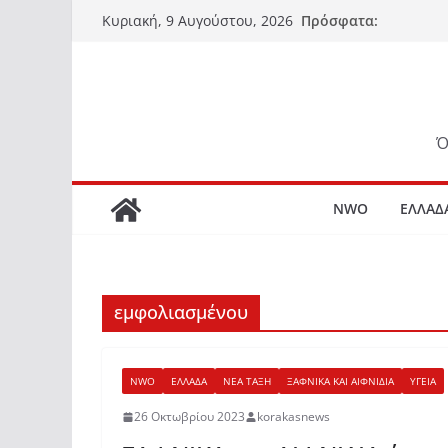
Μετάβαση
Πρόσφατα:
Κυριακή, 9 Αυγούστου, 2026
σε
περιεχόμενο
Ό
NWO
ΕΛΛΑΔ
εμφολιασμένου
NWO
ΕΛΛΑΔΑ
ΝΕΑ ΤΑΞΗ
ΞΑΦΝΙΚΑ ΚΑΙ ΑΙΦΝΙΔΙΑ
ΥΓΕΙΑ
26 Οκτωβρίου 2023
korakasnews